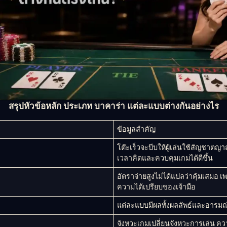
สรุปหัวข้อหลัก ประเภท บาคาร่า แต่ละแบบต่างกันอย่างไร
ข้อมูลสำคัญ
โต๊ะเร็วจะบีบให้ผู้เล่นใช้สัญชาตญ
เวลาคิดและควบคุมเกมได้ดีขึ้น
อัตราจ่ายสูงไม่ได้แปลว่าคุ้มเสมอ เ
ความได้เปรียบของเจ้ามือ
แต่ละแบบมีผลทั้งผลลัพธ์และอารมณ
จังหวะเกมเปลี่ยนจังหวะการเล่น ค