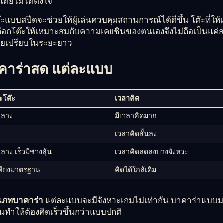
ดยไม่ได้ตั้งใจ
แบบสปีดจะช่วยให้ผู้เล่นควบคุมสถานการณ์ได้ดีขึ้น โต๊ะที่
ลือกโต๊ะให้เหมาะสมกับความเคยชินของตนเองจึงไม่ถือเป็นแค่สไ
ยเปรียบในระยะยาว
าคาร่าสด แต่ละแบบ
ะโต๊ะ
เวลาคิด
กลาง
มีเวลาคิดมาก
เวลาคิดสั้นลง
าง-เร็วมีช่วงลุ้น
เวลาคิดลดลงบางจังหวะ
เคียงมาตรฐาน
คิดได้ใกล้เดิม
เภทบาคาร่า
แต่ละแบบจะมีจังหวะเกมไม่เท่ากัน บาคาร่าแบบ
้นทำให้ต้องคิดเร็วขึ้นกว่าแบบปกติ