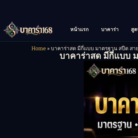
หน้าแรก
บาคาร่า
สู
Home
»
บาคาร่าสด มีกี่แบบ มาตรฐาน สปีด ส
บาคาร่าสด มีกี่แบบ