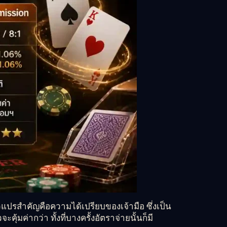
ัวแปรสำคัญคือความได้เปรียบของเจ้ามือ ซึ่งเป็น
มค่ากว่า ทั้งที่บางครั้งอัตราจ่ายนั้นก็มี