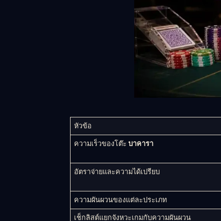
หัวข้อ
ความเร็วของโต๊ะ
บาคารา
อัตราจ่ายและความได้เปรียบ
ความผันผวนของแต่ละประเภท
เช็กลิสต์แยกจังหวะเกมกับความผันผวน