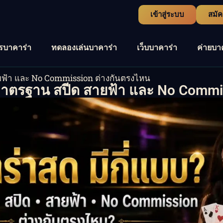
เข้าสู่ระบบ
สมั
ตรบาคาร่า
ทดลองเล่นบาคาร่า
เว็บบาคาร่า
ค่ายบา
ายฟ้า และ No Commission ต่างกันตรงไหน
 มาตรฐาน สปีด สายฟ้า และ No Commi