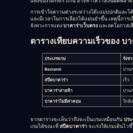
แทงของโต๊ะที่เร็วเกิน อาจทำให้วางเงินผิดพลาดโ
การเข้าใจความต่างระหว่างโต๊ะแบบปกติและโต๊ะ
และมีเวลาในการเลือกได้แม่นยำขึ้น เหตุนี้การเ
จังหวะการแทง
บาคาร่าเว็บตรง
และลดโอกาสเสี
ตารางเทียบความเร็วของ บ
ประเภทเกม
จังหว
Baccarat
ปาน
สปีดบาคาร่า
เร็ว
บาคาร่าสายฟ้า
ปานกล
บาคาร่าไม่มีค่าคอม
ใกล้
จากตารางจะเห็นว่าถึงจะเป็นเกมเหมือนกัน
ประ
เกมได้ขณะที่
สปีดบาคาร่า
จะเร่งให้เกมเดินไวขึ