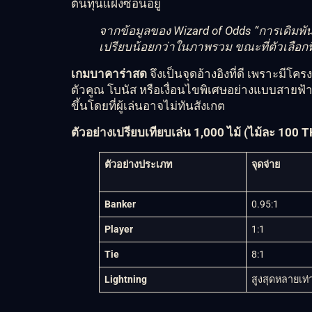
ต้นทุนแฝงซ่อนอยู่
จากข้อมูลของ Wizard of Odds “การเดิมพันฝั
เปรียบน้อยกว่าในภาพรวม ขณะที่ตัวเลือกที่ใ
เกมบาคาร่าสด
จึงเป็นจุดอ้างอิงที่ดี เพราะมีโค
ตัวคูณ โบนัส หรือเงื่อนไขพิเศษอย่างแบบสายฟ้า
ขึ้นโดยที่ผู้เล่นอาจไม่ทันสังเกต
ตัวอย่างเปรียบเทียบเล่น 1,000 ไม้ (ไม้ละ 100 
ตัวอย่างประเภท
จุดจ่าย
Banker
0.95:1
Player
1:1
Tie
8:1
Lightning
สูงสุดหลายเท่