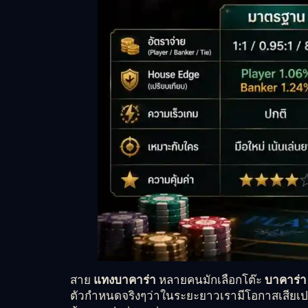
สาย
แทงบาคาร่า
หลายคนมักเลือกโต๊ะ
บาคาร่า
ตัวกำหนดจริงๆว่าในระยะยาวเรามีโอกาสเสียเปรียบแ