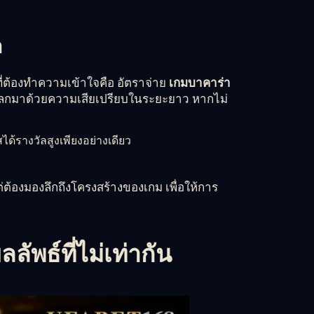
า
ี่ต้องทำความเข้าใจคือ อัตราจ่าย
เกมบาคาร่า
ต่ก็แลกมาด้วยความเสียเปรียบในระยะยาว หากไม่
ได้รางวัลสูงเพียงอย่างเดียว
่ต้องมองลึกถึงโครงสร้างของเกม เพื่อให้การ
พธ์ที่ไม่เท่ากัน