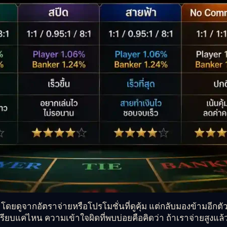
โดยดูจากอัตราจ่ายหรือโปรโมชั่นที่ดูคุ้ม แต่กลับมองข้ามอีกต
ค่ไหน ความเข้าใจผิดที่พบบ่อยคือคิดว่า ถ้าเราจ่ายสูงแล้วจะคุ้