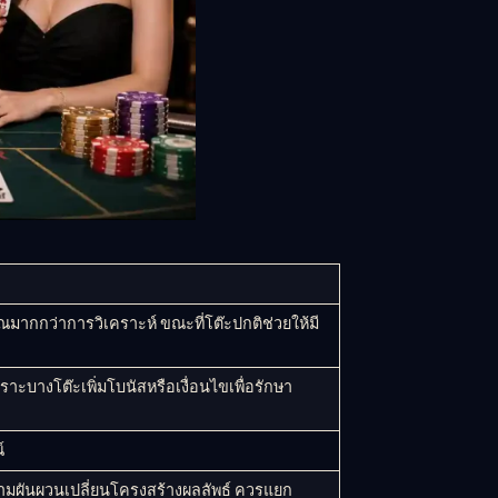
าณมากกว่าการวิเคราะห์ ขณะที่โต๊ะปกติช่วยให้มี
พราะบางโต๊ะเพิ่มโบนัสหรือเงื่อนไขเพื่อรักษา
์
วามผันผวนเปลี่ยนโครงสร้างผลลัพธ์ ควรแยก