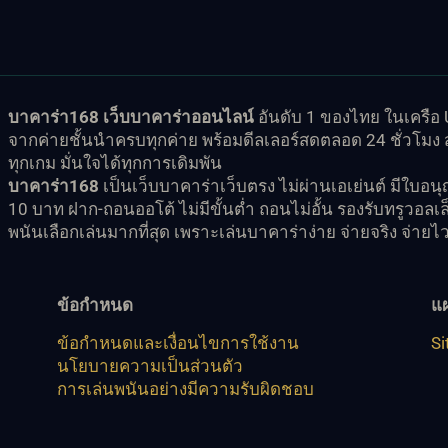
บาคาร่า168
เว็บบาคาร่าออนไลน์
อันดับ 1 ของไทย ในเครื
จากค่ายชั้นนำครบทุกค่าย พร้อมดีลเลอร์สดตลอด 24 ชั่วโมง
ทุกเกม มั่นใจได้ทุกการเดิมพัน
บาคาร่า168
เป็นเว็บบาคาร่าเว็บตรง ไม่ผ่านเอเย่นต์ มีใบอ
10 บาท ฝาก-ถอนออโต้ ไม่มีขั้นต่ำ ถอนไม่อั้น รองรับทรูวอ
พนันเลือกเล่นมากที่สุด เพราะเล่นบาคาร่าง่าย จ่ายจริง จ่าย
ข้อกำหนด
แผ
ข้อกำหนดและเงื่อนไขการใช้งาน
S
นโยบายความเป็นส่วนตัว
การเล่นพนันอย่างมีความรับผิดชอบ