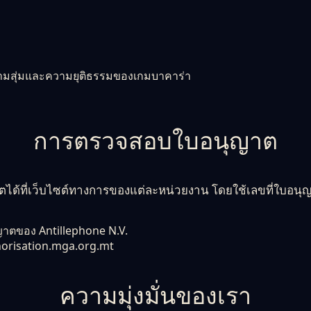
สุ่มและความยุติธรรมของเกมบาคาร่า
การตรวจสอบใบอนุญาต
ที่เว็บไซต์ทางการของแต่ละหน่วยงาน โดยใช้เลขที่ใบอนุญา
ตของ Antillephone N.V.
horisation.mga.org.mt
ความมุ่งมั่นของเรา