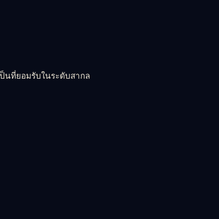
ป็นที่ยอมรับในระดับสากล