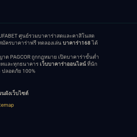
อ UFABET ศูนย์รวมบาคาร่าสดและคาสิโนสด
 สมัครบาคาร่าฟรี ทดลองเล่น
บาคาร่า168
ได้
นุญาต PAGCOR ถูกกฎหมาย เปิดบาคาร่าขั้นต่ำ
ลเล็ทและทุกธนาคาร
เว็บบาคาร่าออนไลน์
ที่นัก
ไว ปลอดภัย 100%
นผังเว็บไซต์
itemap