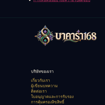
การเล่นพนันอย่างมีความรับผิดชอบ
บริษัทของเรา
เกี่ยวกับเรา
ผู้เขียนบทความ
ติดต่อเรา
ใบอนุญาตและการรับรอง
การคุ้มครองลิขสิทธิ์