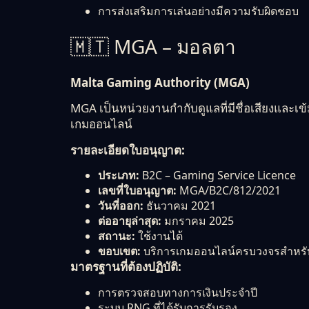
การส่งเสริมการเล่นอย่างมีความรับผิดชอบ
🇲🇹 MGA – มอลตา
Malta Gaming Authority (MGA)
MGA เป็นหน่วยงานกำกับดูแลที่มีชื่อเสียงและเ
เกมออนไลน์
รายละเอียดใบอนุญาต:
ประเภท:
B2C – Gaming Service Licence
เลขที่ใบอนุญาต:
MGA/B2C/812/2021
วันที่ออก:
ธันวาคม 2021
ต่ออายุล่าสุด:
มกราคม 2025
สถานะ:
ใช้งานได้
ขอบเขต:
บริการเกมออนไลน์ครบวงจรสำหรับผู
มาตรฐานที่ต้องปฏิบัติ:
การตรวจสอบทางการเงินประจำปี
ระบบ RNG ที่ได้รับการรับรอง