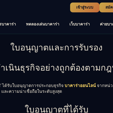
เข้าสู่ระบบ
สมั
ตรบาคาร่า
ทดลองเล่นบาคาร่า
เว็บบาคาร่า
ค่ายบา
ใบอนุญาตและการรับรอง
ำเนินธุรกิจอย่างถูกต้องตามก
 ได้รับใบอนุญาตการประกอบธุรกิจ
บาคาร่าออนไลน์
จากหน่วย
ละความน่าเชื่อถือในระดับสูงสุด
ใบอนุญาตที่ได้รับ