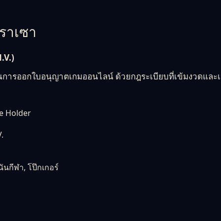
ูราเซา
.V.)
ในการออกใบอนุญาตเกมออนไลน์ ด้วยกฎระเบียบที่เข้มงวดและเ
e Holder
.
ันกีฬา, โป๊กเกอร์