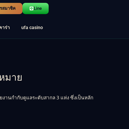
ครสมาชิค
Line
คาร่า
ufa casino
ฎหมาย
งานกำกับดูแลระดับสากล 3 แห่ง ซึ่งเป็นหลัก