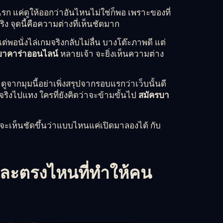
แรก แค่ดูให้ออกว่าอันไหนไม่ใช่ก็พอ เพราะของที่
ิง จุดนี้คือความต่างที่เห็นชัดมาก
่พอนั่งไล่เกมจริงกลับไม่ลื่น บางโต๊ะภาพดี แต่
บาคาร่าออนไลน์
หลายเจ้า จะยิ่งเห็นความต่าง
ูจากมุมนี้อย่าเพิ่งสรุปจากรอบแรกว่าเว็บนั้นดี
จริงไปแทง ใครที่ยังคิดว่าจะข้ามขั้นไป
สมัครบา
จะเห็นชัดขึ้นว่าแบบไหนแค่เปิดมาลองได้ กับ
และตรงไหนที่ทำให้คน