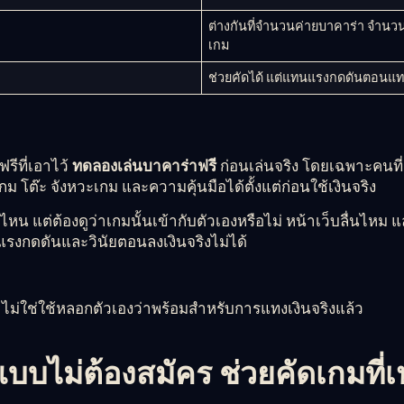
ต่างกันที่จำนวนค่ายบาคาร่า จำนวน
เกม
ช่วยคัดได้ แต่แทนแรงกดดันตอนแทงเ
รีที่เอาไว้
ทดลองเล่นบาคาร่าฟรี
ก่อนเล่นจริง โดยเฉพาะคนที
เกม โต๊ะ จังหวะเกม และความคุ้นมือได้ตั้งแต่ก่อนใช้เงินจริง
หน แต่ต้องดูว่าเกมนั้นเข้ากับตัวเองหรือไม่ หน้าเว็บลื่นไหม แล
นแรงกดดันและวินัยตอนลงเงินจริงไม่ได้
 ไม่ใช่ใช้หลอกตัวเองว่าพร้อมสำหรับการแทงเงินจริงแล้ว
บบไม่ต้องสมัคร ช่วยคัดเกมที่เห