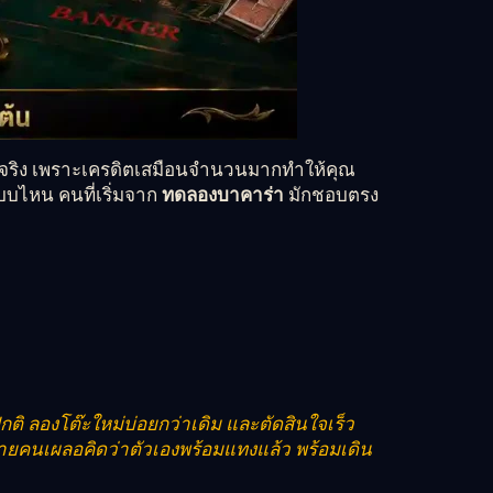
็มีจริง เพราะเครดิตเสมือนจำนวนมากทำให้คุณ
บไหน คนที่เริ่มจาก
ทดลองบาคาร่า
มักชอบตรง
ติ ลองโต๊ะใหม่บ่อยกว่าเดิม และตัดสินใจเร็ว
หลายคนเผลอคิดว่าตัวเองพร้อมแทงแล้ว พร้อมเดิน